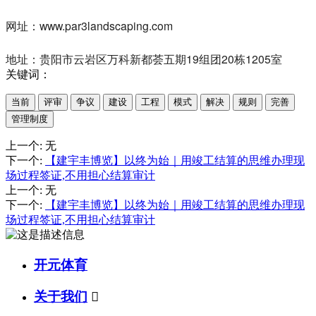
网址：www.par3landscaping.com
地址：贵阳市云岩区万科新都荟五期19组团20栋1205室
关键词：
当前
评审
争议
建设
工程
模式
解决
规则
完善
管理制度
上一个
:
无
下一个
:
【建宇丰博览】以终为始｜用竣工结算的思维办理现
场过程签证,不用担心结算审计
上一个
:
无
下一个
:
【建宇丰博览】以终为始｜用竣工结算的思维办理现
场过程签证,不用担心结算审计
开元体育
关于我们
