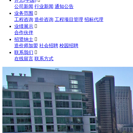
开元(中国)

公司新闻
行业新闻
通知公告
业务范围

工程咨询
造价咨询
工程项目管理
招标代理
业绩展示

合作伙伴
招贤纳士

造价师加盟
社会招聘
校园招聘
联系我们

在线留言
联系方式